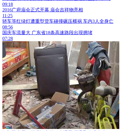
09:18
2016广府庙会正式开幕 庙会吉祥物亮相
11:25
轿车等红绿灯遭重型货车碰撞碾压横祸 车内3人全身亡
08:56
国庆车流量大 广东省18条高速路段出现拥堵
07:28