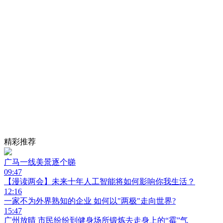
精彩推荐
广马一线美景逐个睇
09:47
【漫读两会】未来十年人工智能将如何影响你我生活？
12:16
一家不为外界熟知的企业 如何以"两极"走向世界?
15:47
广州放晴 市民纷纷到健身场所锻炼去走身上的“霉”气