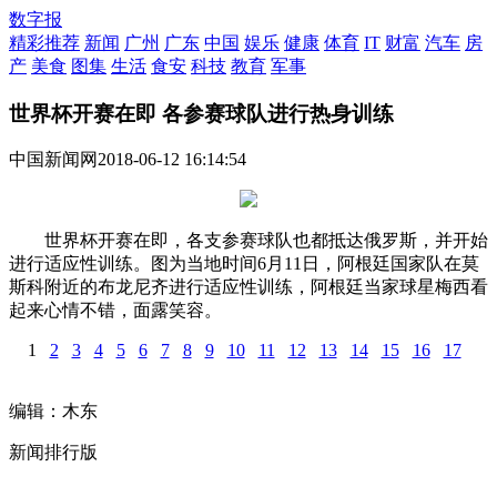
数字报
精彩推荐
新闻
广州
广东
中国
娱乐
健康
体育
IT
财富
汽车
房
产
美食
图集
生活
食安
科技
教育
军事
世界杯开赛在即 各参赛球队进行热身训练
中国新闻网
2018-06-12 16:14:54
世界杯开赛在即，各支参赛球队也都抵达俄罗斯，并开始
进行适应性训练。图为当地时间6月11日，阿根廷国家队在莫
斯科附近的布龙尼齐进行适应性训练，阿根廷当家球星梅西看
起来心情不错，面露笑容。
1
2
3
4
5
6
7
8
9
10
11
12
13
14
15
16
17
编辑：木东
新闻排行版