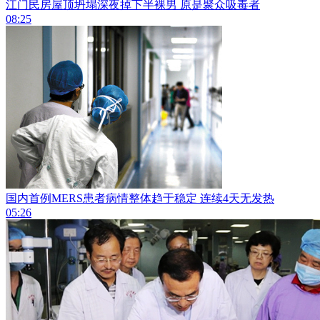
江门民房屋顶坍塌深夜掉下半裸男 原是聚众吸毒者
08:25
国内首例MERS患者病情整体趋于稳定 连续4天无发热
05:26