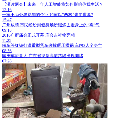
【漫读两会】未来十年人工智能将如何影响你我生活？
12:16
一家不为外界熟知的企业 如何以"两极"走向世界?
15:47
广州放晴 市民纷纷到健身场所锻炼去走身上的“霉”气
09:18
2016广府庙会正式开幕 庙会吉祥物亮相
11:25
轿车等红绿灯遭重型货车碰撞碾压横祸 车内3人全身亡
08:56
国庆车流量大 广东省18条高速路段出现拥堵
07:28