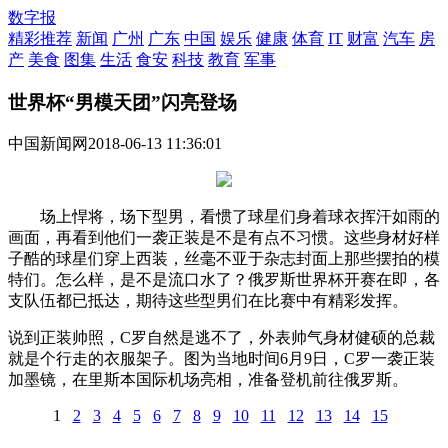
数字报
精彩推荐
新闻
广州
广东
中国
娱乐
健康
体育
IT
财富
汽车
房
产
美食
图集
生活
食安
科技
教育
军事
世界杯“男模天团”闪亮登场
中国新闻网
2018-06-13 11:36:01
场上悍将，场下型男，看惯了球星们身着球衣挥汗如雨的
画面，再看到他们一袭正装是不是有点不习惯。这些身材好样
子酷的球星们穿上西装，丝毫不亚于杂志封面上那些摆拍的模
特们。怎么样，是不是流口水了？俄罗斯世界杯开赛在即，各
支队伍都已抵达，期待这些型男们在比赛中有精彩发挥。
说到正装帅照，C罗自然是逃不了，外表帅气身材健硕的总裁
就是个行走的衣服架子。图为当地时间6月9日，C罗一袭正装
加墨镜，在里斯本国际机场亮相，准备登机前往俄罗斯。
1
2
3
4
5
6
7
8
9
10
11
12
13
14
15