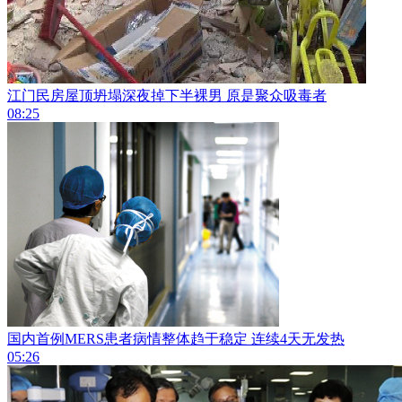
江门民房屋顶坍塌深夜掉下半裸男 原是聚众吸毒者
08:25
国内首例MERS患者病情整体趋于稳定 连续4天无发热
05:26