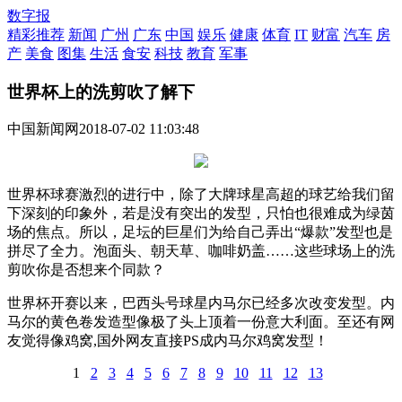
数字报
精彩推荐
新闻
广州
广东
中国
娱乐
健康
体育
IT
财富
汽车
房
产
美食
图集
生活
食安
科技
教育
军事
世界杯上的洗剪吹了解下
中国新闻网
2018-07-02 11:03:48
世界杯球赛激烈的进行中，除了大牌球星高超的球艺给我们留
下深刻的印象外，若是没有突出的发型，只怕也很难成为绿茵
场的焦点。所以，足坛的巨星们为给自己弄出“爆款”发型也是
拼尽了全力。泡面头、朝天草、咖啡奶盖……这些球场上的洗
剪吹你是否想来个同款？
世界杯开赛以来，巴西头号球星内马尔已经多次改变发型。内
马尔的黄色卷发造型像极了头上顶着一份意大利面。至还有网
友觉得像鸡窝,国外网友直接PS成内马尔鸡窝发型！
1
2
3
4
5
6
7
8
9
10
11
12
13