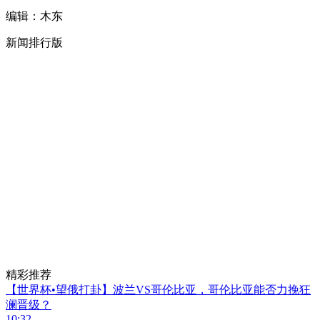
编辑：木东
新闻排行版
精彩推荐
【世界杯•望俄打卦】波兰VS哥伦比亚，哥伦比亚能否力挽狂
澜晋级？
10:32