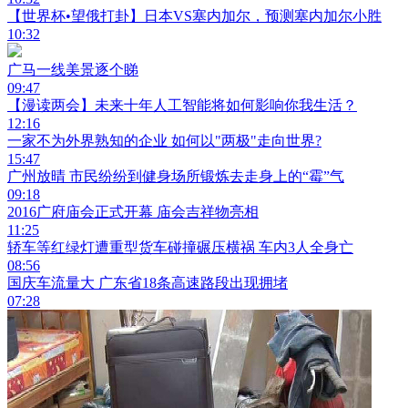
【世界杯•望俄打卦】日本VS塞内加尔，预测塞内加尔小胜
10:32
广马一线美景逐个睇
09:47
【漫读两会】未来十年人工智能将如何影响你我生活？
12:16
一家不为外界熟知的企业 如何以"两极"走向世界?
15:47
广州放晴 市民纷纷到健身场所锻炼去走身上的“霉”气
09:18
2016广府庙会正式开幕 庙会吉祥物亮相
11:25
轿车等红绿灯遭重型货车碰撞碾压横祸 车内3人全身亡
08:56
国庆车流量大 广东省18条高速路段出现拥堵
07:28