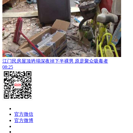
江门民房屋顶坍塌深夜掉下半裸男 原是聚众吸毒者
08:25
官方微信
官方微博