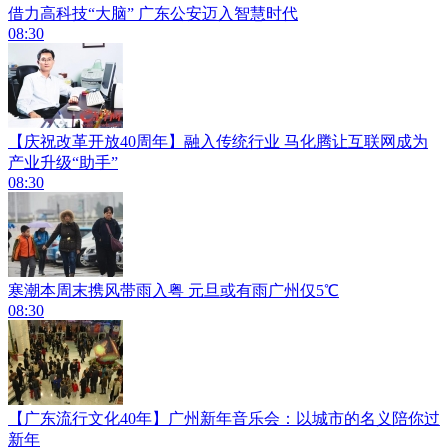
借力高科技“大脑” 广东公安迈入智慧时代
08:30
【庆祝改革开放40周年】融入传统行业 马化腾让互联网成为
产业升级“助手”
08:30
寒潮本周末携风带雨入粤 元旦或有雨广州仅5℃
08:30
【广东流行文化40年】广州新年音乐会：以城市的名义陪你过
新年