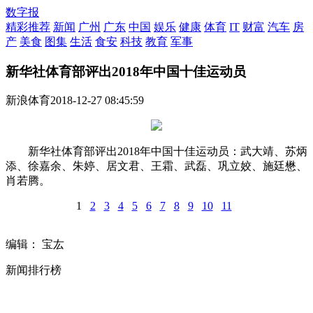
数字报
精彩推荐
新闻
广州
广东
中国
娱乐
健康
体育
IT
财富
汽车
房
产
美食
图集
生活
食安
科技
教育
军事
新华社体育部评出2018年中国十佳运动员
新浪体育
2018-12-27 08:45:59
新华社体育部评出2018年中国十佳运动员：武大靖、苏炳
添、徐嘉余、朱婷、居文君、王霜、武磊、巩立姣、施廷懋、
肖若腾。
1
2
3
4
5
6
7
8
9
10
11
编辑： 宝厷
新闻排行榜