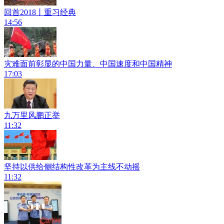
回首2018丨重习经典
14:56
灾难面前彰显的中国力量、中国速度和中国精神
17:03
九万里风鹏正举
11:32
坚持以供给侧结构性改革为主线不动摇
11:32