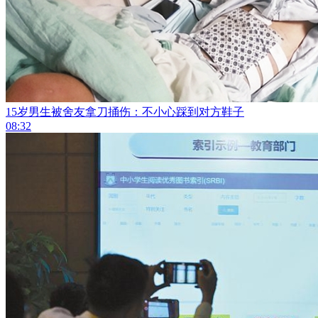
15岁男生被舍友拿刀捅伤：不小心踩到对方鞋子
08:32