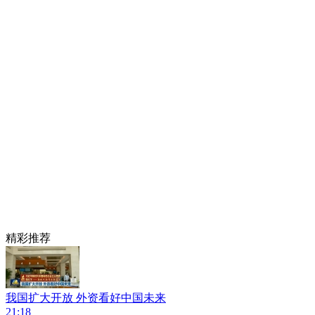
精彩推荐
我国扩大开放 外资看好中国未来
21:18