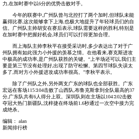
力,在加时赛中以6分的优势击败对手。
今年的联赛中,广州队曾与北控打了两个加时,但球队未能
赢得比赛,这次能够拿下上海,也极大地提升了年轻球员们的自
信。广州队主帅胡安在赛后表示,球队需要这样的胜利,特别是
在加时赛中把握好机会,球员们可以打得更加合理。
而上海队主帅李秋平在接受采访时,多少表达出了对于广
州队拥有如此强力小外援的羡慕之情。在他看来,赛克斯进攻
中极高的成功率,是广州队获胜的关键。“上半场还可以,我们主
要是第三节没有处理好,出现了防守松懈。第四节球队失误太
多了,而对方小外援进攻成功率很高。”李秋平表示。
除了广州队之外,另外两支广东的球队也全部获胜。广东
宏远在客场115∶104击败了山西队,布鲁克斯拿到全队最高的37
分,广东队共有6人得分上双。深圳队则在主场以104∶102击败
夺冠大热门新疆队,沈梓捷在终场前1.6秒通过一次空中接力完
成绝杀。
编辑： alan
新闻排行榜