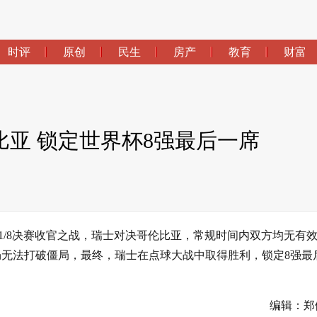
时评
原创
民生
房产
教育
财富
亚 锁定世界杯8强最后一席
来1/8决赛收官之战，瑞士对决哥伦比亚，常规时间内双方均无有
仍无法打破僵局，最终，瑞士在点球大战中取得胜利，锁定8强最
编辑：郑