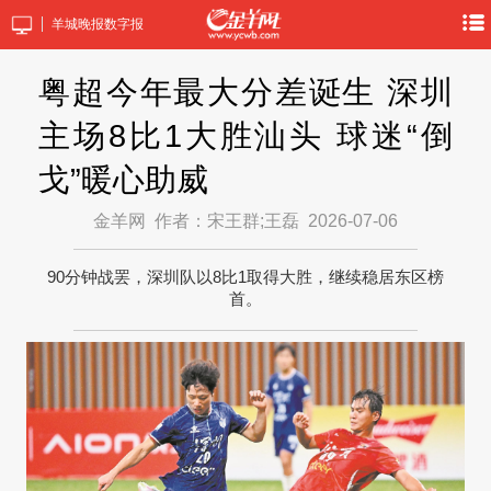
羊城晚报数字报
粤超今年最大分差诞生 深圳
主场8比1大胜汕头 球迷“倒
戈”暖心助威
金羊网
作者：宋王群;王磊
2026-07-06
90分钟战罢，深圳队以8比1取得大胜，继续稳居东区榜
首。