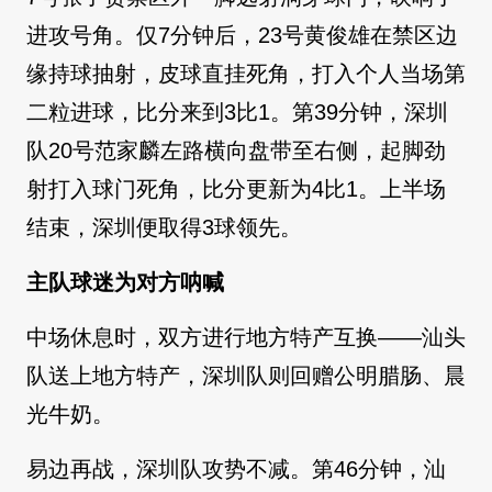
进攻号角。仅7分钟后，23号黄俊雄在禁区边
缘持球抽射，皮球直挂死角，打入个人当场第
二粒进球，比分来到3比1。第39分钟，深圳
队20号范家麟左路横向盘带至右侧，起脚劲
射打入球门死角，比分更新为4比1。上半场
结束，深圳便取得3球领先。
主队球迷为对方呐喊
中场休息时，双方进行地方特产互换——汕头
队送上地方特产，深圳队则回赠公明腊肠、晨
光牛奶。
易边再战，深圳队攻势不减。第46分钟，汕