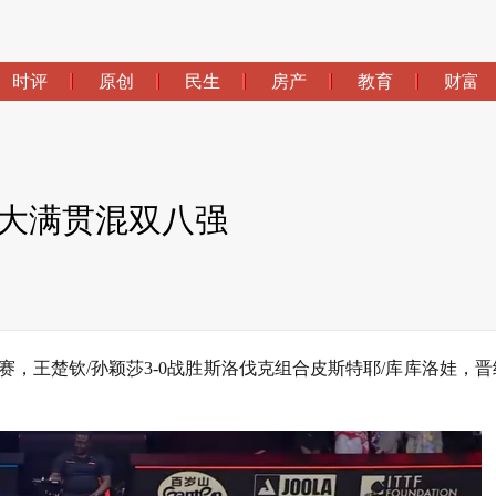
时评
原创
民生
房产
教育
财富
国大满贯混双八强
决赛，王楚钦/孙颖莎3-0战胜斯洛伐克组合皮斯特耶/库库洛娃，