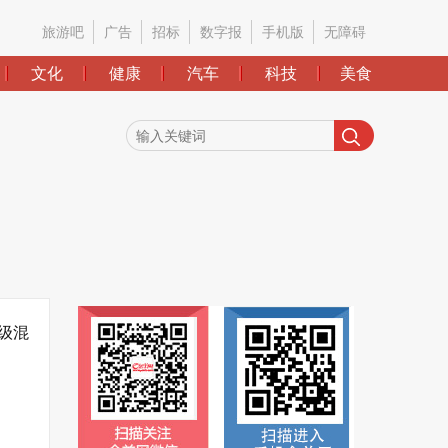
旅游吧
广告
招标
数字报
手机版
无障碍
文化
健康
汽车
科技
美食
晋级混