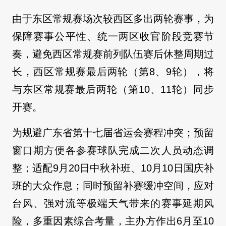
由于东区常规赛场次较西区多出两轮赛事，为
保障赛事公平性、统一两区收官阶段竞赛节
奏，避免西区常规赛前列队伍赛后休整周期过
长，西区常规赛最后两轮（第8、9轮），将
与东区常规赛最后两轮（第10、11轮）同步
开赛。
为规避广东省第十七届省运会赛程冲突；预留
窗口期方便各参赛球队完成二次人员动态调
整；适配9月20日中秋补班、10月10日国庆补
班的大众作息；同时预留补赛缓冲空间，应对
台风、强对流等极端天气带来的赛事延期风
险，多重因素综合考量，主办方作出6月至10