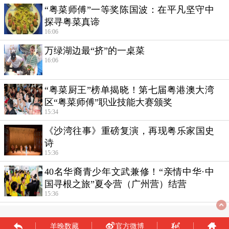
羊晚数藏
官方微博