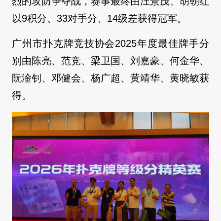
烈的攻防争夺战，赛事最终由汪景茂、胡朝红
以9积分、33对手分、14级差获得冠军。
广州市扑克牌竞技协会2025年度最佳牌手分
别由陈亮、范竞、梁卫国、刘嘉豪、何金华、
阮淦钊、邓健会、杨广超、黄靖华、黄晓敏获
得。