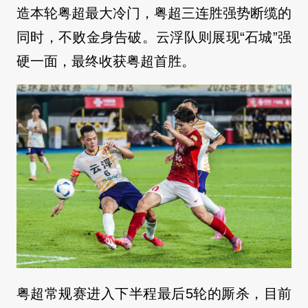
造本轮粤超最大冷门，粤超三连胜强势断缆的
同时，不败金身告破。云浮队则展现“石城”强
硬一面，最终收获粤超首胜。
粤超常规赛进入下半程最后5轮的厮杀，目前