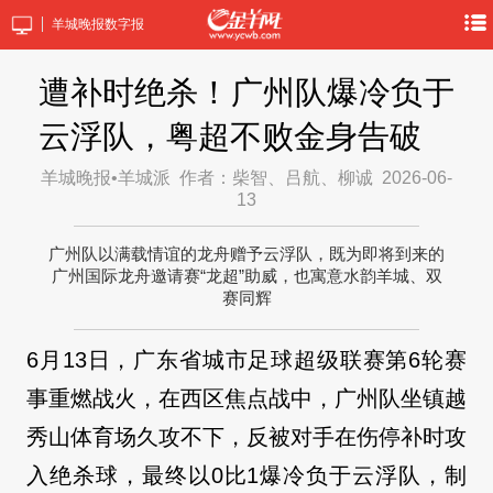
羊城晚报数字报
遭补时绝杀！广州队爆冷负于
云浮队，粤超不败金身告破
羊城晚报•羊城派
作者：柴智、吕航、柳诚
2026-06-
13
广州队以满载情谊的龙舟赠予云浮队，既为即将到来的
广州国际龙舟邀请赛“龙超”助威，也寓意水韵羊城、双
赛同辉
6月13日，广东省城市足球超级联赛第6轮赛
事重燃战火，在西区焦点战中，广州队坐镇越
秀山体育场久攻不下，反被对手在伤停补时攻
入绝杀球，最终以0比1爆冷负于云浮队，制