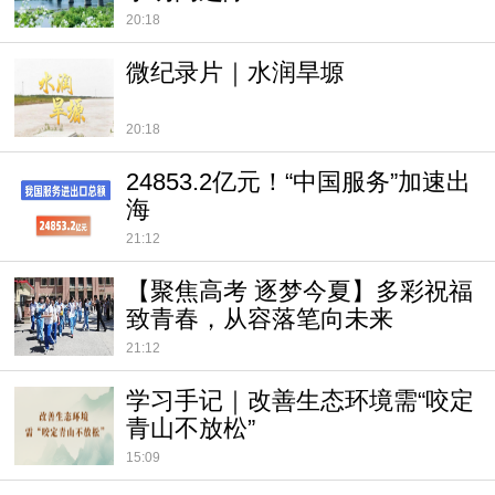
20:18
微纪录片｜水润旱塬
20:18
24853.2亿元！“中国服务”加速出
海
21:12
【聚焦高考 逐梦今夏】多彩祝福
致青春，从容落笔向未来
21:12
学习手记｜改善生态环境需“咬定
青山不放松”
15:09