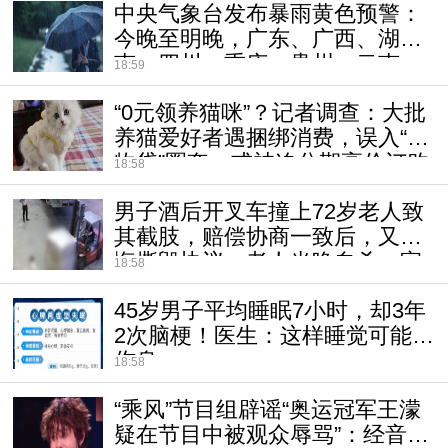
中央气象台发布暴雨黄色预警：
今晚至明晚，广东、广西、湖
南、四川、重庆、贵州、云南、
18:59
江西、福建、浙江等地部分地区
“0元领养猫咪”？记者调查：大批
有大到暴雨
养猫爱好者遇捆绑消费，误入“宠
物贷”圈套，或被迫分期高价订购
18:58
宠物粮，或领养带病幼猫
男子酒后开叉车撞上72岁老人致
其截肢，赔偿协商一致后，又反
悔撕毁协议，老人当晚自杀，家
18:58
属索赔，法院：赔偿18万余元，
45岁男子平均睡眠7小时，却3年
判有期徒刑1年
2次脑梗！医生：这样睡觉可能更
伤身
18:58
“乘风”节目组辟谣“奥运冠军王濛
疑在节目中被观众辱骂”：经音频