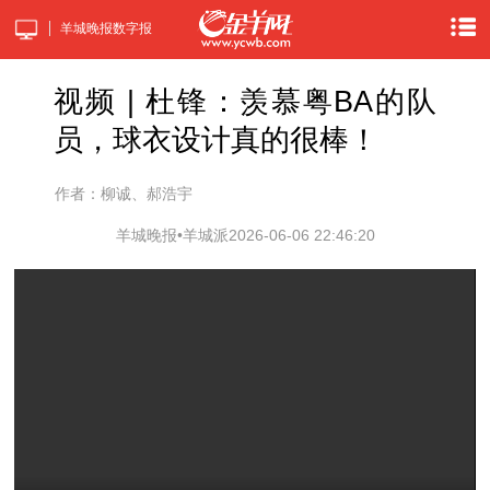
羊城晚报数字报
视频 | 杜锋：羡慕粤BA的队
员，球衣设计真的很棒！
作者：柳诚、郝浩宇
羊城晚报•羊城派
2026-06-06 22:46:20