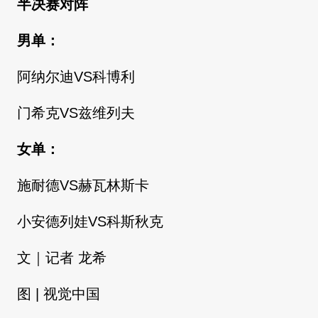
半决赛对阵
男单：
阿纳尔迪VS科博利
门希克VS兹维列夫
女单：
施耐德VS赫瓦林斯卡
小安德列娃VS科斯秋克
文｜记者 龙希
图 | 视觉中国