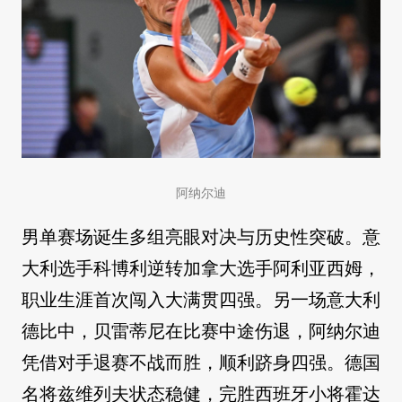
阿纳尔迪
男单赛场诞生多组亮眼对决与历史性突破。意
大利选手科博利逆转加拿大选手阿利亚西姆，
职业生涯首次闯入大满贯四强。另一场意大利
德比中，贝雷蒂尼在比赛中途伤退，阿纳尔迪
凭借对手退赛不战而胜，顺利跻身四强。德国
名将兹维列夫状态稳健，完胜西班牙小将霍达