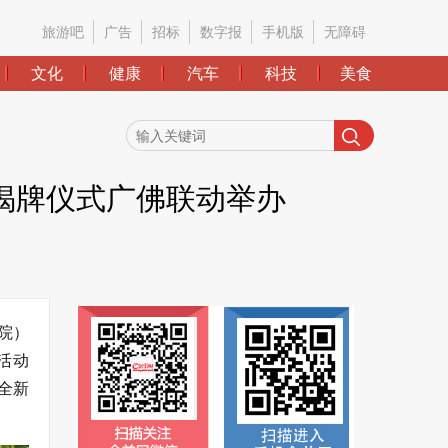
旅游吧
广告
招标
数字报
手机版
无障碍
文化
健康
汽车
科技
美食
揭牌仪式广佛联动举办
院）
活动
全新