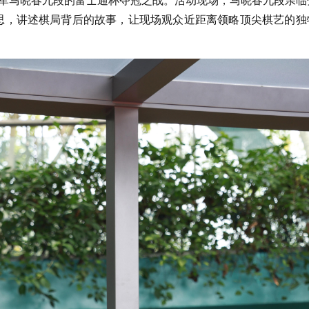
军马晓春九段的富士通杯夺冠之战。活动现场，马晓春九段亲临
构思，讲述棋局背后的故事，让现场观众近距离领略顶尖棋艺的独