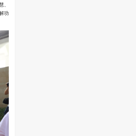
慧、
解功