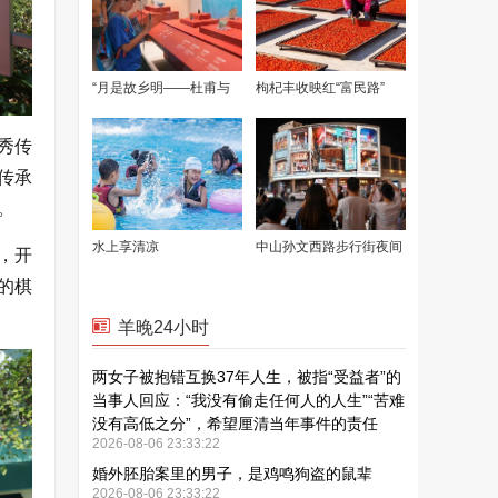
秀传
传承
。
，开
的棋