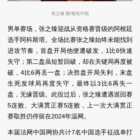
张之臻 图/视觉中国
男单赛场，张之臻迎战从资格赛晋级的阿根廷
选手阿科斯塔。全场比赛张之臻始终未能找到
进攻节奏，首盘开局他便遭破发，1比6快速
失守；第二盘虽短暂回破，却在关键局再度被
破，4比6再丢一盘；决胜盘开局失利，末盘
生死发球局再度失守，最终以3比6再失一
盘，无缘晋级。此役过后，张之臻遭遇巡回赛
5连败、大满贯正赛5连败，上一次大满贯正
赛取胜仍停留在2024年温网。
本届法网中国网协共计7名中国选手征战单打