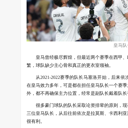
皇马队
皇马曾经极尽辉煌，但最近两个赛季在西甲、
繁，球队缺少主心骨和真正的更衣室领袖。
从2021-2022赛季的队长马塞洛开始，
在皇马效力多年，可是都在担任皇马队长一个赛季
外，都不再确保主力位置，经常是副队长戴着队长
很多豪门球队的队长采取论资排辈的原则，现
三位皇马队长，从后往前依次是拉莫斯、卡西利亚
很有利。