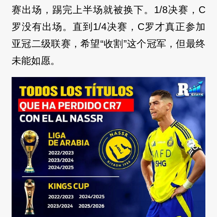
赛出场，踢完上半场就被换下。1/8决赛，C
罗没有出场。直到1/4决赛，C罗才真正参加
亚冠二级联赛，希望“收割”这个冠军，但最终
未能如愿。