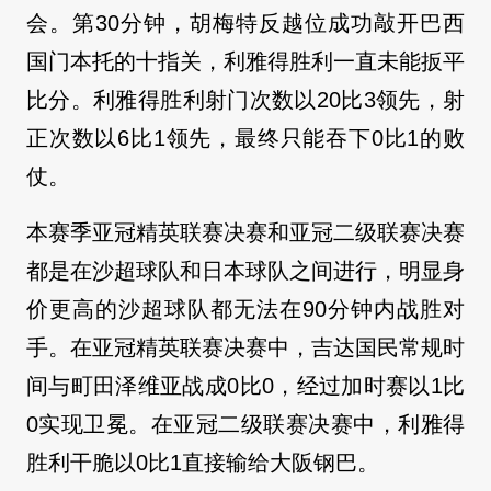
会。第30分钟，胡梅特反越位成功敲开巴西
国门本托的十指关，利雅得胜利一直未能扳平
比分。利雅得胜利射门次数以20比3领先，射
正次数以6比1领先，最终只能吞下0比1的败
仗。
本赛季亚冠精英联赛决赛和亚冠二级联赛决赛
都是在沙超球队和日本球队之间进行，明显身
价更高的沙超球队都无法在90分钟内战胜对
手。在亚冠精英联赛决赛中，吉达国民常规时
间与町田泽维亚战成0比0，经过加时赛以1比
0实现卫冕。在亚冠二级联赛决赛中，利雅得
胜利干脆以0比1直接输给大阪钢巴。